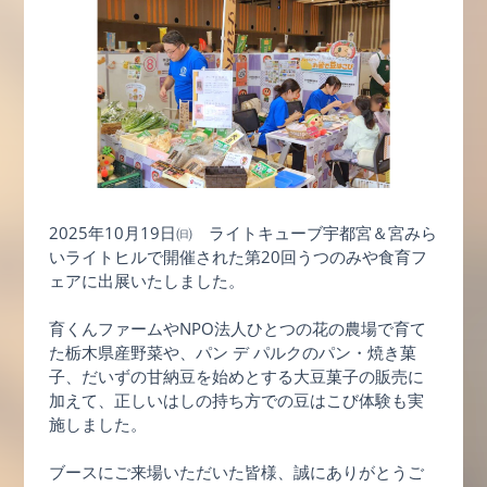
2025年10月19日㈰ ライトキューブ宇都宮＆宮みら
いライトヒルで開催された第20回うつのみや食育フ
ェアに出展いたしました。
育くんファームやNPO法人ひとつの花の農場で育て
た栃木県産野菜や、パン デ パルクのパン・焼き菓
子、だいずの甘納豆を始めとする大豆菓子の販売に
加えて、正しいはしの持ち方での豆はこび体験も実
施しました。
ブースにご来場いただいた皆様、誠にありがとうご