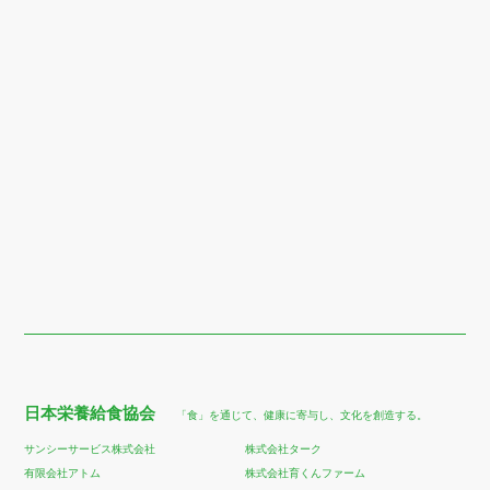
日本栄養給食協会
「食」を通じて、健康に寄与し、文化を創造する。
サンシーサービス株式会社
株式会社ターク
有限会社アトム
株式会社育くんファーム