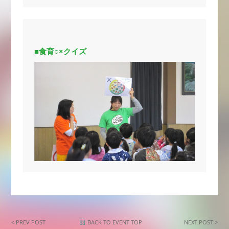
■食育○×クイズ
< PREV POST
BACK TO EVENT TOP
NEXT POST >