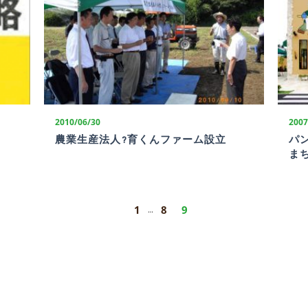
2010/06/30
2007
農業生産法人?育くんファーム設立
パ
ま
1
8
9
…
前
の
ペ
ー
ジ