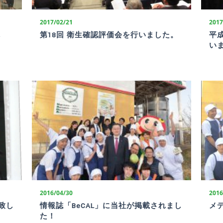
2017/02/21
2017
し
第18回 衛生確認評価会を行いました。
平
い
2016/04/30
2016
致し
情報誌「BeCAL」に当社が掲載されまし
メ
た！