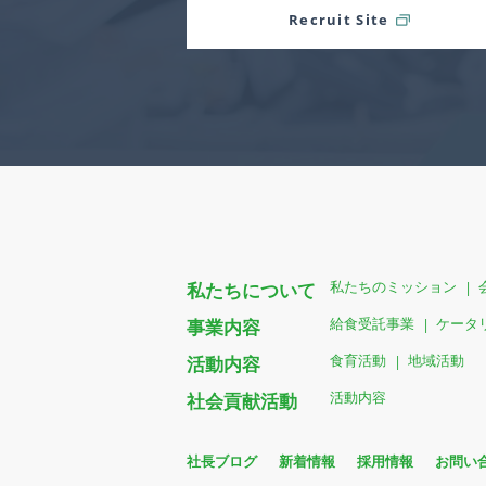
Recruit Site
私たちのミッション
私たちについて
給食受託事業
ケータ
事業内容
食育活動
地域活動
活動内容
活動内容
社会貢献活動
社長ブログ
新着情報
採用情報
お問い