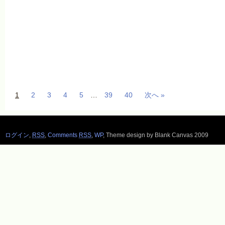
1
2
3
4
5
…
39
40
次へ »
ログイン
,
RSS
,
Comments
RSS
,
WP
,
Theme design by Blank Canvas 2009