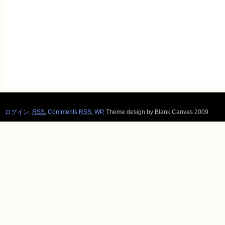
ログイン
,
RSS
,
Comments
RSS
,
WP
,
Theme design by Blank Canvas 2009