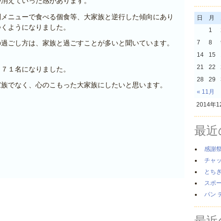
が消えていった感があります。
別メニューで食べる個食等、大家族と逆行した傾向にあり
日
月
つくようになりました。
1
の過ごし方は、家族と過ごすことが多いと聞いています。
7
8
14
15
21
22
９７１名になりました。
28
29
家族でなく、心のこもった大家族にしたいと思います。
« 11月
2014年1
最近
感謝
チャ
とち
スポ
パン 
最近