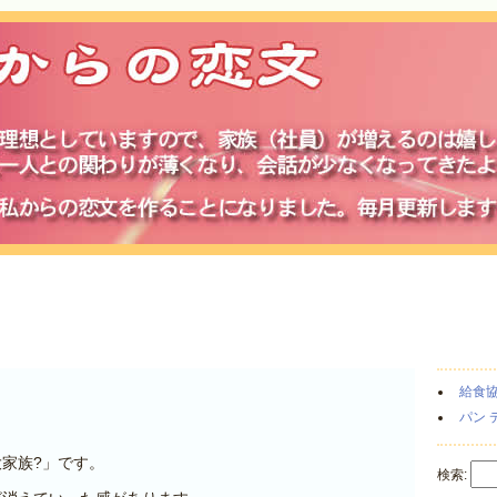
給食
パン 
家族?」です。
検索: