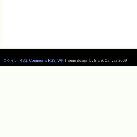
ログイン
,
RSS
,
Comments
RSS
,
WP
,
Theme design by Blank Canvas 2009