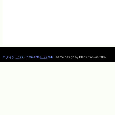
ログイン
,
RSS
,
Comments
RSS
,
WP
,
Theme design by Blank Canvas 2009