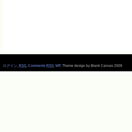
ログイン
,
RSS
,
Comments
RSS
,
WP
,
Theme design by Blank Canvas 2009