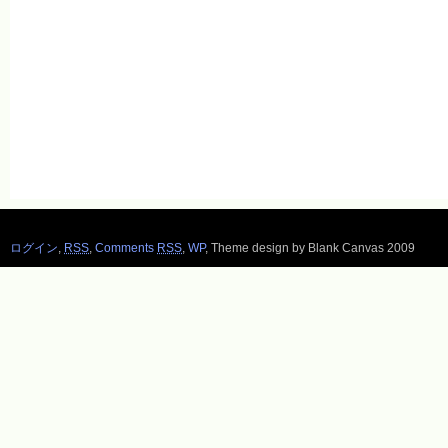
ログイン
,
RSS
,
Comments
RSS
,
WP
,
Theme design by Blank Canvas 2009