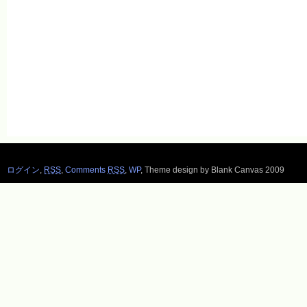
ログイン
,
RSS
,
Comments
RSS
,
WP
,
Theme design by Blank Canvas 2009