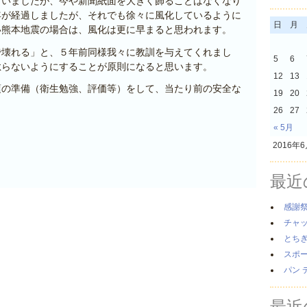
ていましたが、今や新聞紙面を大きく飾ることはなくなり
年が経過しましたが、それでも徐々に風化しているように
日
月
い熊本地震の場合は、風化は更に早まると思われます。
で壊れる」と、５年前同様我々に教訓を与えてくれまし
5
6
怠らないようにすることが原則になると思います。
12
13
頃の準備（衛生勉強、評価等）をして、当たり前の安全な
19
20
26
27
« 5月
2016年
最近
感謝
チャ
とち
スポ
パン 
最近