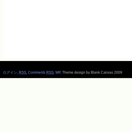
ログイン
,
RSS
,
Comments
RSS
,
WP
,
Theme design by Blank Canvas 2009