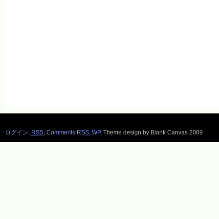
ログイン
,
RSS
,
Comments
RSS
,
WP
,
Theme design by Blank Canvas 2009