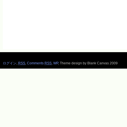
ログイン
,
RSS
,
Comments
RSS
,
WP
,
Theme design by Blank Canvas 2009