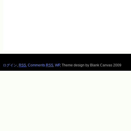
ログイン
,
RSS
,
Comments
RSS
,
WP
,
Theme design by Blank Canvas 2009