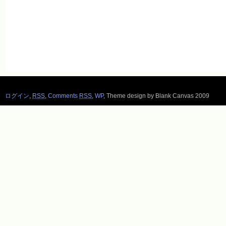
ログイン
,
RSS
,
Comments
RSS
,
WP
,
Theme design by Blank Canvas 2009