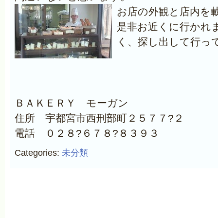
お店の外観と店内を
是非お近くに行かれ
く、探し出して行っ
ＢＡＫＥＲＹ モーガン
住所 宇都宮市西刑部町２５７７?２
電話 ０２８?６７８?８３９３
Categories:
未分類