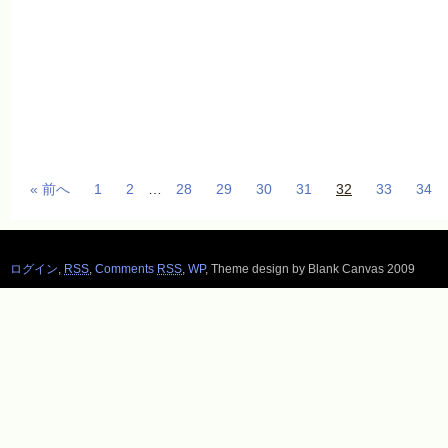
« 前へ
1
2
…
28
29
30
31
32
33
34
ログイン
,
RSS
,
Comments
RSS
,
WP
,
Theme design by Blank Canvas 2009