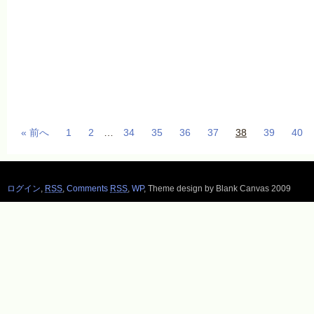
« 前へ
1
2
…
34
35
36
37
38
39
40
ログイン
,
RSS
,
Comments
RSS
,
WP
,
Theme design by Blank Canvas 2009