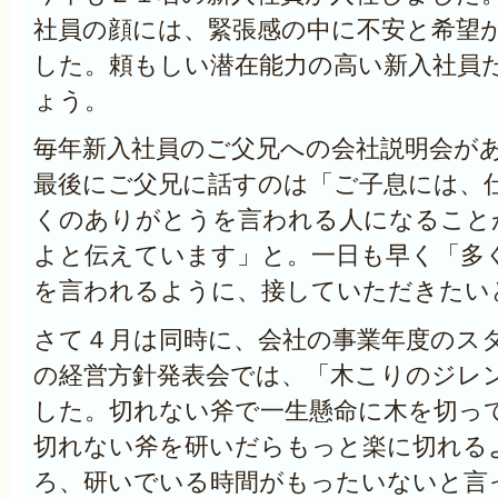
社員の顔には、緊張感の中に不安と希望
した。頼もしい潜在能力の高い新入社員
ょう。
毎年新入社員のご父兄への会社説明会が
最後にご父兄に話すのは「ご子息には、
くの
ありがとう
を言われる人になること
よと伝えています」と。一日も早く「多
を言われるように、接していただきたい
さて４月は同時に、会社の事業年度のス
の経営方針発表会では、「木こりのジレ
した。切れない斧で一生懸命に木を切っ
切れない斧を研いだらもっと楽に切れる
ろ、研いでいる時間がもったいないと言