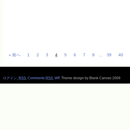
« 前へ
1
2
3
4
5
6
7
8
…
39
40
ログイン
,
RSS
,
Comments
RSS
,
WP
,
Theme design by Blank Canvas 2009