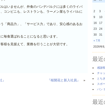
バルはいませんが、外食のパンデパルクには多くのライバ
く、コンビニも、レストランも、ラーメン屋もライバルに
2
3
9
10
16
17
伴う「商品力」、「サービス力」であり、安心感のあるお
23
24
30
31
うに毎食選ばれることになると思います。
« 7月
お客様を見据えて、業務を行うことが大切です。
2026年
最近
感謝
チャ
とち
社』
『桜開花と新入社員』
»
スポ
パン 
最近