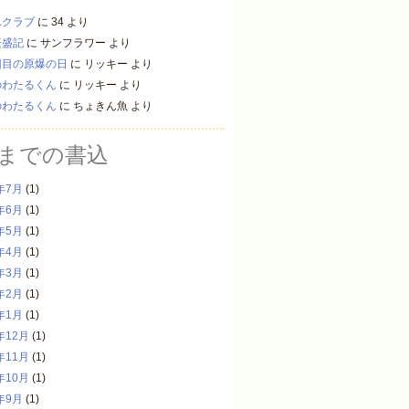
んクラブ
に
34
より
繁盛記
に
サンフラワー
より
回目の原爆の日
に
リッキー
より
のわたるくん
に
リッキー
より
のわたるくん
に
ちょきん魚
より
までの書込
年7月
(1)
年6月
(1)
年5月
(1)
年4月
(1)
年3月
(1)
年2月
(1)
年1月
(1)
年12月
(1)
年11月
(1)
年10月
(1)
年9月
(1)