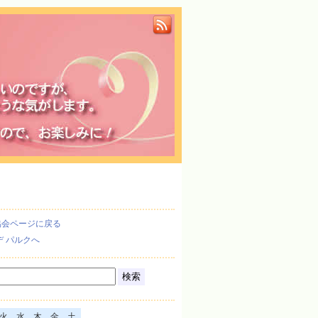
協会ページに戻る
デ パルクへ
火
水
木
金
土