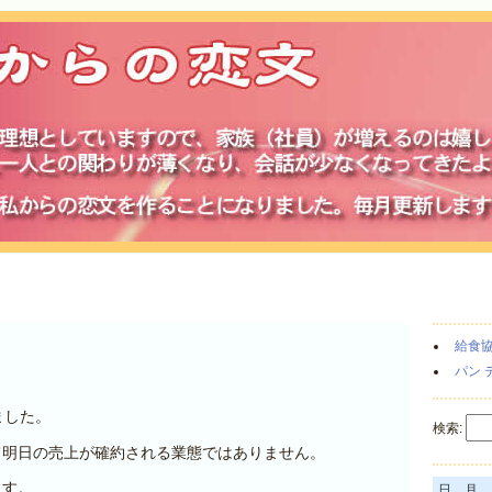
給食
パン 
ました。
検索:
て明日の売上が確約される業態ではありません。
ます。
日
月