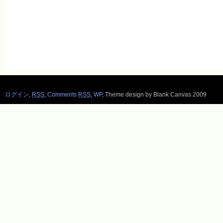
ログイン
,
RSS
,
Comments
RSS
,
WP
,
Theme design by Blank Canvas 2009