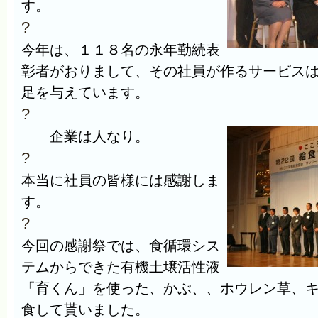
す。
?
今年は、１１８名の永年勤続表
彰者がおりまして、その社員が作るサービス
足を与えています。
?
企業は人なり。
?
本当に社員の皆様には感謝しま
す。
?
今回の感謝祭では、食循環シス
テムからできた有機土壌活性液
「育くん」を使った、かぶ、、ホウレン草、
食して貰いました。