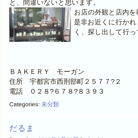
と、間違いないと思います。
お店の外観と店内を
是非お近くに行かれ
く、探し出して行っ
ＢＡＫＥＲＹ モーガン
住所 宇都宮市西刑部町２５７７?２
電話 ０２８?６７８?８３９３
Categories:
未分類
だるま