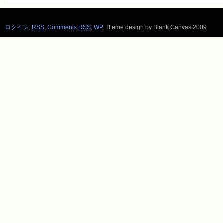
ログイン
,
RSS
,
Comments
RSS
,
WP
,
Theme design by Blank Canvas 2009