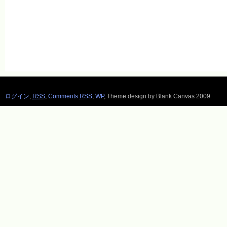
ログイン
,
RSS
,
Comments
RSS
,
WP
,
Theme design by Blank Canvas 2009