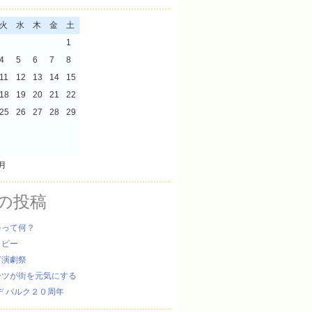
火
水
木
金
土
1
4
5
6
7
8
11
12
13
14
15
18
19
20
21
22
25
26
27
28
29
8月
の投稿
祭って何？
ッピー
ぎ演劇祭
ーツが街を元気にする
デ パルク２０周年