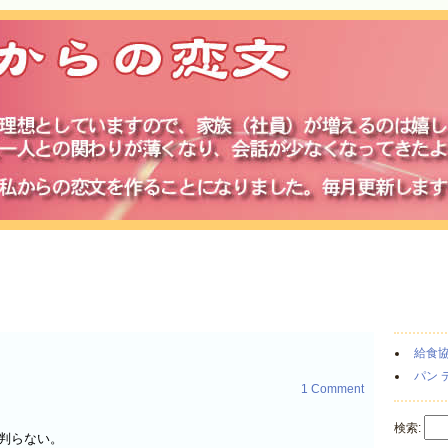
給食
パン 
1 Comment
検索:
判らない
。