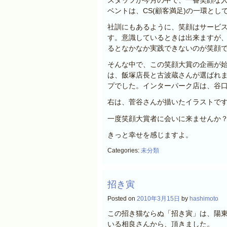
ベントは、CS(顧客満足)の一環とし
社訓にもあるように、笑顔はサービ
す。意識しているときは出来ますが
るとなかなか実践できないのが笑顔
そんな中で、この笑顔大賞の企画が
は、飯塚店長と古波蔵さんが選ばれ
プでした。インターパーク店は、谷
右は、菅谷さんが描いたイラストで
一度笑顔大賞者に会いに来ませんか
きっと幸せを感じますよ。
Categories:
未分類
招き寅
Posted on
2010年3月15日
by
hashimoto
この招き猫ならぬ「招き寅」は、陽東
いる相良さんから、頂きました。