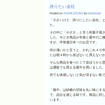
誇りたい会社
Posted on
2010年3月29日
by
hashimoto
「小さいけど、誇りにしたい会社」
た。
その中に「小ざさ」と言う和菓子屋
した。今どき商品が羊羮と最中の二
すが、坪単価日本一のお店です。
何が凄いかと言うと、かれこれ４０
には朝４時から並ばないと買えない
そんな商品を食べたくて並ぼうかと
は通販でも買える最中を買いました
何でも体感しないと気が済まない私
「最中」は砂糖の甘味を丸い味にす
で、品位を感じる味です。商品に対
います。