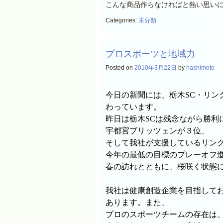
こんな商品作らなければと熱い思い
Categories:
未分類
プロスポーツと地域力
Posted on
2010年3月22日
by
hashimoto
今日の新聞には、栃木
SC
・リン
わっています。
昨日は栃木
SC
は残念ながら勝利
宇都宮ブリッツェンが３位、
そして我社が支援しているリン
今年の最低の目標のプレーオフ
春の訪れとともに、桜咲く状態
我社は健康創造企業を目指して
あります。また、
プロのスポーツチームの存在は