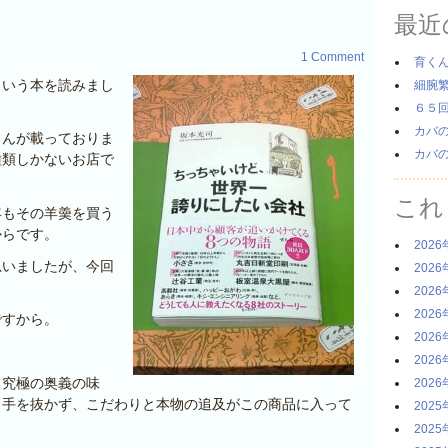
最近
1 Comment
育く
という本を読みまし
細腕
６５
カバ
さんが載っておりま
カバ
種類しかないお店で
これ
年もその羊羮を買う
からです。
2026
思いましたが、今回
2026
。
2026
2026
ですから。
2026
2026
る究極の奥義の味
2026
し手を抜かず、こだわりと本物の追及がこの商品に入って
2025
2025