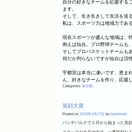
自分の好きなチームを応援する
ます。
そして、生き生きして生活を送
私は、
スポーツ力は地域力であ
現在スポーツが盛んな地域は、
例えば仙台。プロ野球チームも
そしてプロバスケットチームも
何だか判らないですが仙台は活
宇都宮は本当に凄いです、恵ま
ん、好きなチームを作り、応援
Categories:
未分類
笑顔大賞
Posted on
2010年3月17日
by
hashimoto
パンデパルクで２月から始まった笑
スタッフが今月の中で、一番笑顔な