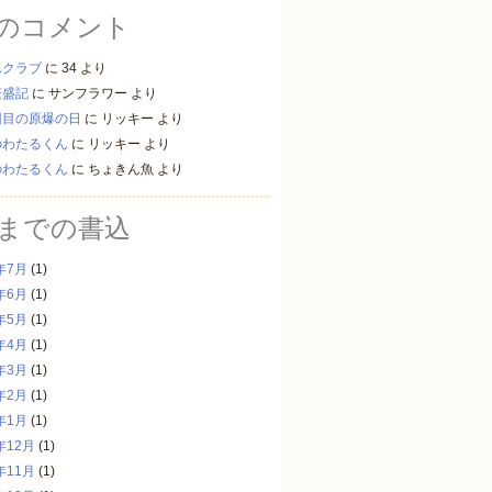
のコメント
んクラブ
に
34
より
繁盛記
に
サンフラワー
より
回目の原爆の日
に
リッキー
より
のわたるくん
に
リッキー
より
のわたるくん
に
ちょきん魚
より
までの書込
年7月
(1)
年6月
(1)
年5月
(1)
年4月
(1)
年3月
(1)
年2月
(1)
年1月
(1)
年12月
(1)
年11月
(1)