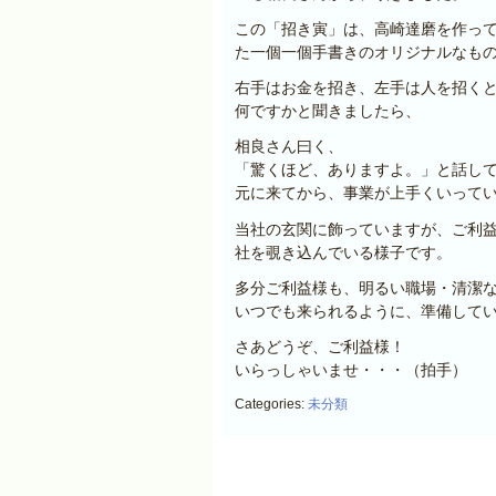
この「招き寅」は、高崎達磨を作っ
た一個一個手書きのオリジナルなも
右手はお金を招き、左手は人を招く
何ですかと聞きましたら、
相良さん曰く、
「驚くほど、ありますよ。」と話し
元に来てから、事業が上手くいって
当社の玄関に飾っていますが、ご利
社を覗き込んでいる様子です。
多分ご利益様も、明るい職場・清潔
いつでも来られるように、準備して
さあどうぞ、ご利益様！
いらっしゃいませ・・・（拍手）
Categories:
未分類