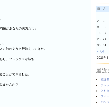
日
月
。
2
3
9
10
均値があなたの実力だよ」
16
17
23
24
い、
30
31
スに触れようと行動をしてきた。
« 7月
2026年
あり、ブレックスが勝ち、
最近
ることができました。
感謝
みませんか？
チャ
とち
スポ
パン 