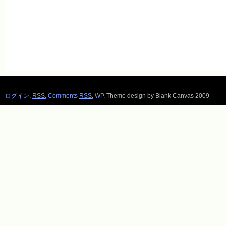
ログイン
,
RSS
,
Comments
RSS
,
WP
,
Theme design by Blank Canvas 2009