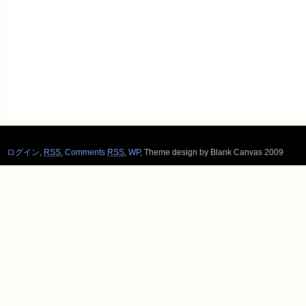
ログイン
,
RSS
,
Comments
RSS
,
WP
,
Theme design by Blank Canvas 2009