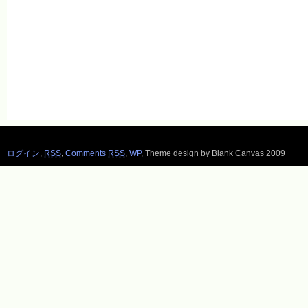
ログイン
,
RSS
,
Comments
RSS
,
WP
,
Theme design by Blank Canvas 2009