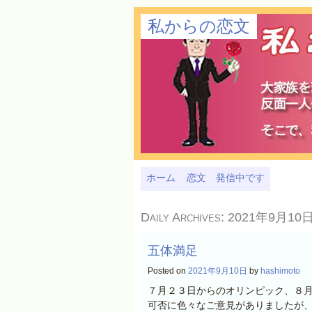
私からの恋文
ホーム
恋文 発信中です
Daily Archives:
2021年9月10
五体満足
Posted on
2021年9月10日
by
hashimoto
７月２３日からのオリンピック、８
可否に色々なご意見がありましたが