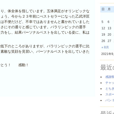
日
月
より、体全体を指しています。五体満足がオリンピックな
しょう。今から２３年前にべストセラーになった乙武洋匡
足は不便だけど、不幸ではありませんと書かれていました
5
6
まさにその通りと感じています。パラリンピックの選手
12
13
努力をし、結果パーソナルベストを出している姿に、私は
19
20
26
27
能低下のところがありますが、パラリンピックの選手に比
« 8月
、素敵な笑顔を見習い、パーソナルベストを出していきた
2021年
でとう！ 感動！
最近
感謝
チャ
とち
スポ
パン 
最近