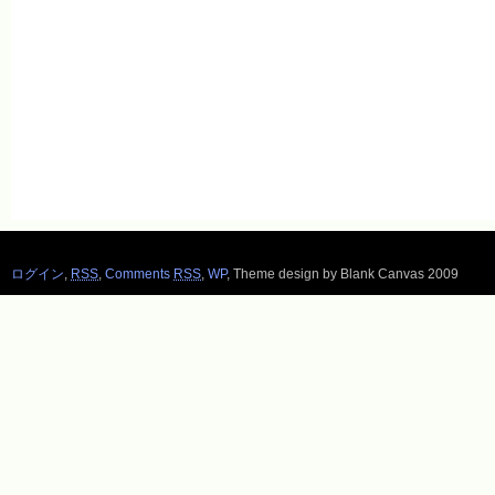
ログイン
,
RSS
,
Comments
RSS
,
WP
,
Theme design by Blank Canvas 2009