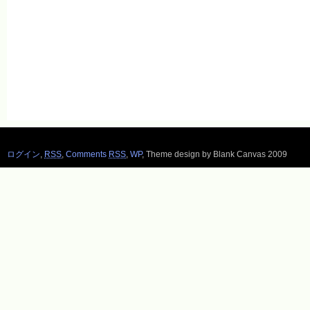
ログイン
,
RSS
,
Comments
RSS
,
WP
,
Theme design by Blank Canvas 2009