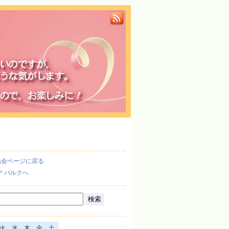
協会ページに戻る
デ パルクへ
火
水
木
金
土