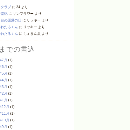
んクラブ
に
34
より
繁盛記
に
サンフラワー
より
回目の原爆の日
に
リッキー
より
のわたるくん
に
リッキー
より
のわたるくん
に
ちょきん魚
より
までの書込
年7月
(1)
年6月
(1)
年5月
(1)
年4月
(1)
年3月
(1)
年2月
(1)
年1月
(1)
年12月
(1)
年11月
(1)
年10月
(1)
年9月
(1)