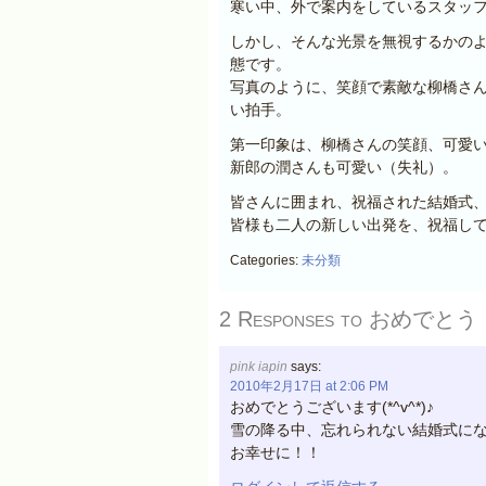
寒い中、外で案内をしているスタッ
しかし、そんな光景を無視するかの
態です。
写真のように、笑顔で素敵な柳橋さ
い拍手。
第一印象は、柳橋さんの笑顔、可愛
新郎の潤さんも可愛い（失礼）。
皆さんに囲まれ、祝福された結婚式
皆様も二人の新しい出発を、祝福し
Categories:
未分類
2 Responses to
おめでとう
pink iapin
says:
2010年2月17日 at 2:06 PM
おめでとうございます(*^v^*)♪
雪の降る中、忘れられない結婚式に
お幸せに！！