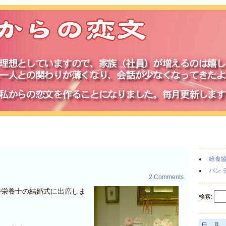
給食
パン 
2 Comments
香栄養士の結婚式に出席しま
検索:
日
月