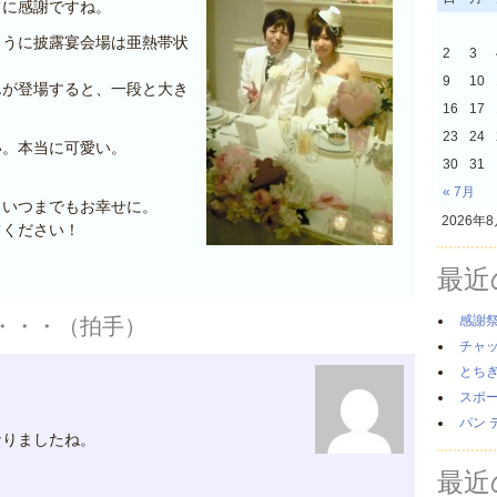
フに感謝ですね。
ように披露宴会場は亜熱帯状
2
3
9
10
んが登場すると、一段と大き
16
17
23
24
い。本当に可愛い。
30
31
« 7月
、いつまでもお幸せに。
2026年
てください！
最近
感謝
・・・（拍手）
チャ
とち
スポ
パン 
なりましたね。
最近