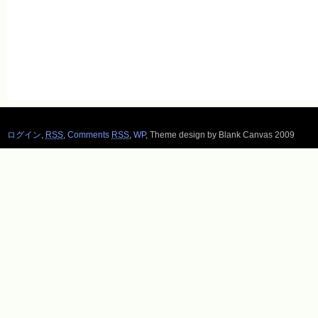
ログイン
,
RSS
,
Comments
RSS
,
WP
,
Theme design by Blank Canvas 2009