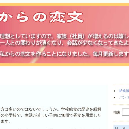
給食
パン 
る方は多いのではないでしょうか。学校給食の歴史を紐解
検索:
市の小学校で、生活が苦しい子供に無償で昼食を用意した
います。
日
月