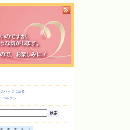
協会ページに戻る
デ パルクへ
火
水
木
金
土