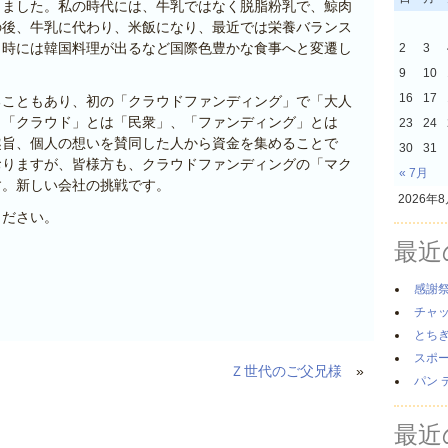
りました。私の時代には、牛乳ではなく脱脂粉乳で、鯨肉
の後、牛乳に代わり、米飯になり、最近では栄養バランス
ク時には韓国料理が出るなど国際色豊かな食事へと変遷し
2
3
9
10
16
17
ることもあり、初の「クラウドファンディング」で「大人
。「クラウド」とは「民衆」、「ファンディング」とは
23
24
趣旨、個人の想いを賛同した人から資金を集めることで
30
31
おりますが、皆様方も、クラウドファンディングの「マク
« 7月
す。新しい会社の挑戦です。
2026年
ください。
最近
感謝
チャ
とち
スポ
Ｚ世代のご父兄様
»
パン 
最近