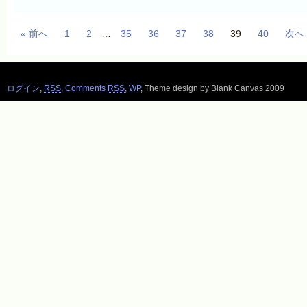
« 前へ
1
2
…
35
36
37
38
39
40
次へ 
ログイン
,
RSS
,
Comments
RSS
,
WP
,
Theme design by Blank Canvas 2009