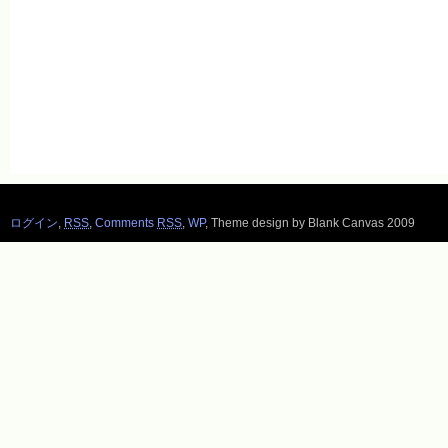
ログイン
,
RSS
,
Comments
RSS
,
WP
,
Theme design by Blank Canvas 2009