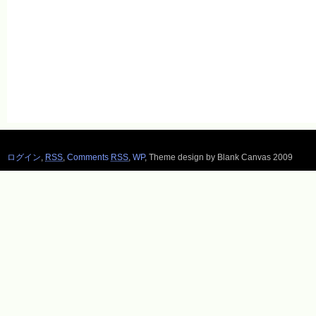
ログイン
,
RSS
,
Comments
RSS
,
WP
,
Theme design by Blank Canvas 2009