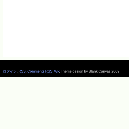
ログイン
,
RSS
,
Comments
RSS
,
WP
,
Theme design by Blank Canvas 2009