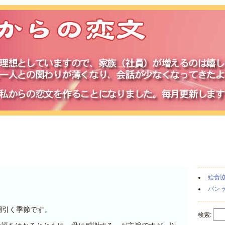
日
給食
パン 
棚引く季節です。
検索: