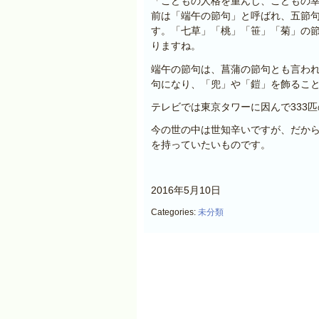
「
こどもの人格を重んじ、こどもの
前は「端午の節句」と呼ばれ、五節
す。「七草」「桃」「笹」「菊」の
りますね。
端午の節句は、菖蒲の節句とも言わ
句になり、「兜」や「鎧」を飾るこ
テレビでは東京タワーに因んで333
今の世の中は世知辛いですが、だか
を持っていたいものです。
2016年5月10日
Categories:
未分類