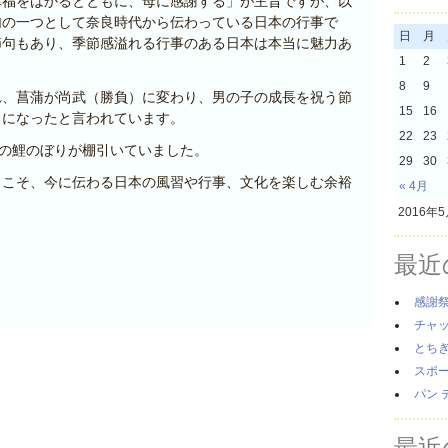
幸福をはかるとともに、母に感謝する
」が主旨ですが、以
句の一つとして奈良時代から伝わっている日本の行事で
日
月
節句もあり、季節感溢れる行事のある日本は本当に魅力あ
1
2
8
9
れ、菖蒲が尚武（勝負）に変わり、男の子の成長を祝う節
15
16
とになったと言われています。
22
23
匹の鯉のぼりが棚引いていました。
29
30
らこそ、今に伝わる日本の風習や行事、文化を楽しむ余裕
« 4月
2016年
最近
感謝
チャ
とち
スポ
パン 
最近