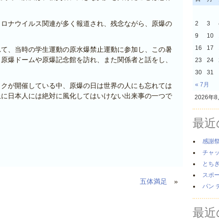
コロナウイルス関連が多く報道され、残念ながら、原爆の
2
3
9
10
16
17
れて、当時の学生運動の原水爆禁止運動に参加し、この暑
。原爆ドームや原爆記念館を訪れ、また関係者と話をし、
23
24
30
31
« 7月
ックが開催している中、原爆の日は世界の人にも忘れては
上に日本人には絶対に風化してはいけない出来事の一つで
2026年
最近
感謝
チャ
とち
スポ
五体満足
»
パン 
最近