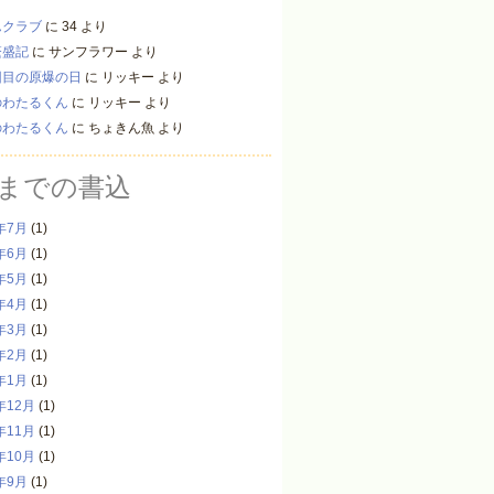
んクラブ
に
34
より
繁盛記
に
サンフラワー
より
回目の原爆の日
に
リッキー
より
のわたるくん
に
リッキー
より
のわたるくん
に
ちょきん魚
より
までの書込
年7月
(1)
年6月
(1)
年5月
(1)
年4月
(1)
年3月
(1)
年2月
(1)
年1月
(1)
年12月
(1)
年11月
(1)
年10月
(1)
年9月
(1)