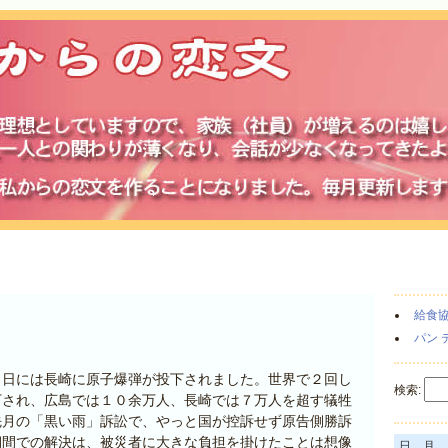
給食
パン 
９日には長崎に原子爆弾が投下されました。世界で２回し
検索:
下され、広島では１０余万人、長崎では７万人を超す犠牲
先月の「黒い雨」訴訟で、やっと国が控訴せず原告側勝訴
期間での解決は、被災者に大きな負担を掛けたことは想像
日
月