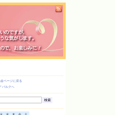
協会ページに戻る
デ パルクへ
火
水
木
金
土