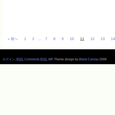
« 前へ
1
2
…
7
8
9
10
11
12
13
14
ログイン
,
RSS
,
Comments
RSS
,
WP
,
Theme design by
Blank Canvas
2009